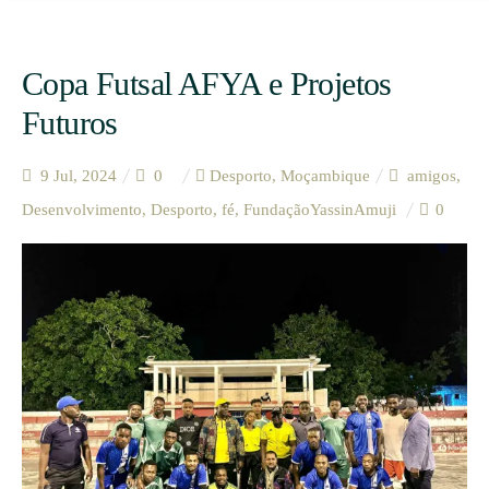
Copa Futsal AFYA e Projetos
Futuros
9 Jul, 2024
0
Desporto
,
Moçambique
amigos
,
Desenvolvimento
,
Desporto
,
fé
,
FundaçãoYassinAmuji
0