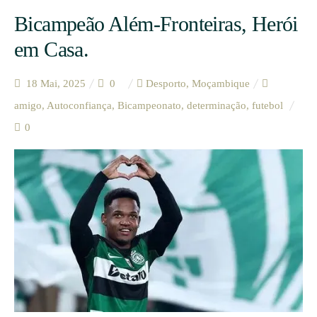
Bicampeão Além-Fronteiras, Herói
em Casa.
18 Mai, 2025
0
Desporto
,
Moçambique
amigo
,
Autoconfiança
,
Bicampeonato
,
determinação
,
futebol
0