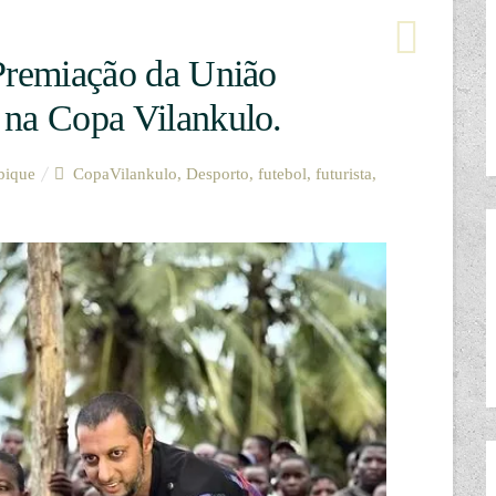
 Premiação da União
 na Copa Vilankulo.
ique
CopaVilankulo
,
Desporto
,
futebol
,
futurista
,