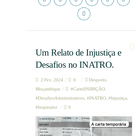
Um Relato de Injustiça e
Desafios no INATRO.
2 Fev, 2024
0
Desporto
,
Moçambique
#CartelINIBIÇÃO
,
#DesafiosAdministrativos
,
#INATRO
,
#Injustiça
,
#Inspirador
0