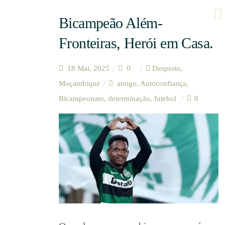
Bicampeão Além-
Fronteiras, Herói em Casa.
18 Mai, 2025
0
Desporto
,
Moçambique
amigo
,
Autoconfiança
,
Bicampeonato
,
determinação
,
futebol
0