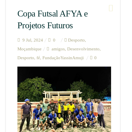
Copa Futsal AFYA e
Projetos Futuros
9 Jul, 2024
0
Desporto
,
Moçambique
amigos
,
Desenvolvimento
,
Desporto
,
fé
,
FundaçãoYassinAmuji
0