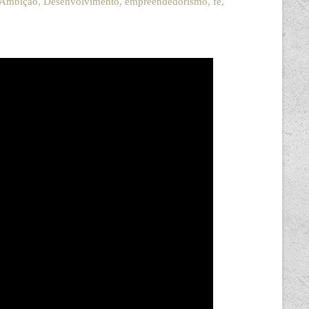
Ambição
,
Desenvolvimento
,
empreendedorismo
,
fé
,