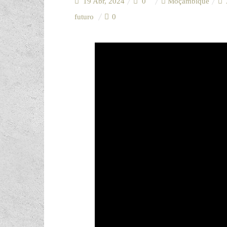
19 Abr, 2024
0
Moçambique
futuro
0