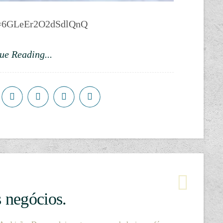
i=6GLeEr2O2dSdlQnQ
ue Reading...
s negócios.