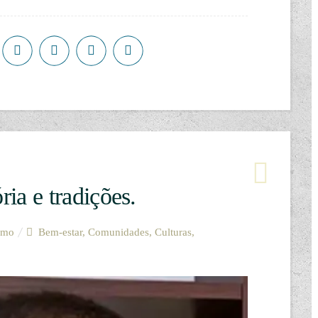
ria e tradições.
smo
Bem-estar
,
Comunidades
,
Culturas
,