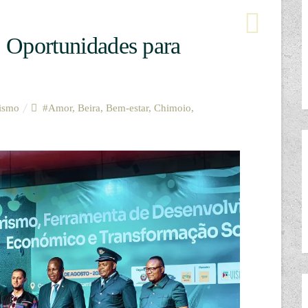
 e Oportunidades para
ismo
#Amor
,
Beira
,
Bem-estar
,
Chimoio
,