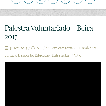
Palestra Voluntariado – Beira
2017
5 Dez, 2017
0
Sem categoria
ambiente
,
cultura
,
Desporto
,
Educação
,
Entrevistas
0