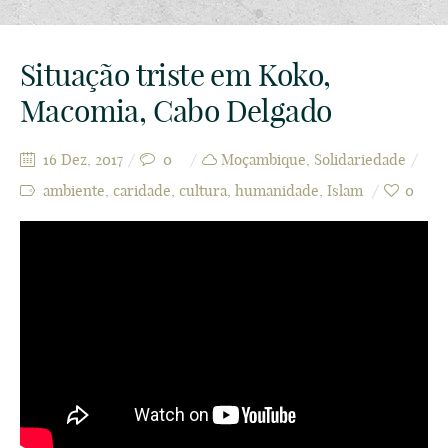
Situação triste em Koko,
Macomia, Cabo Delgado
16 Dez, 2017
0
Moçambique
,
Solidariedade
ambiente
,
caridade
,
cultura
,
humanidade
,
Islam
0