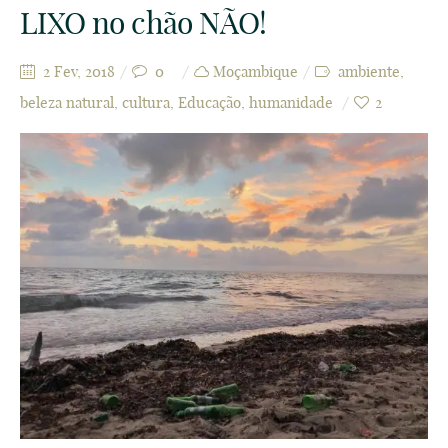
LIXO no chão NÃO!
2 Fev, 2018
0
Moçambique
ambiente
,
beleza natural
,
cultura
,
Educação
,
humanidade
2