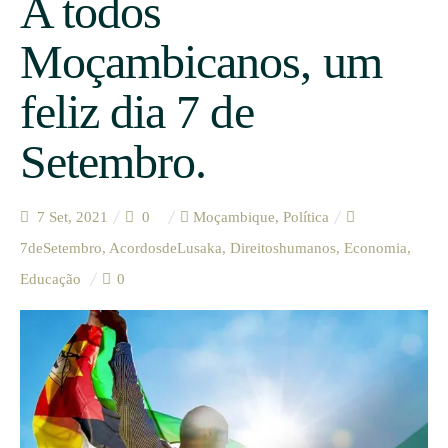
A todos
Moçambicanos, um
feliz dia 7 de
Setembro.
7 Set, 2021
0
Moçambique
,
Política
7deSetembro
,
AcordosdeLusaka
,
Direitoshumanos
,
Economia
,
Educação
0