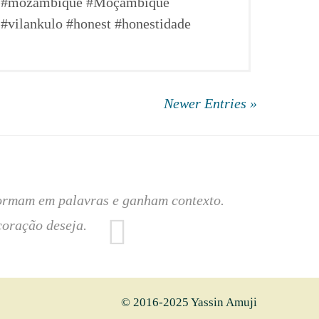
#mozambique #Moçambique
#vilankulo #honest #honestidade
Newer Entries »
sformam em palavras e ganham contexto.
coração deseja.
© 2016-2025 Yassin Amuji